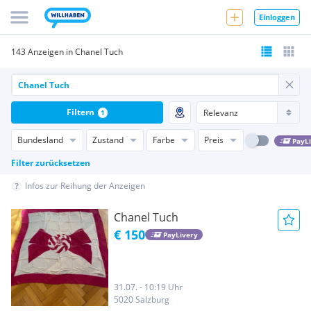
Einloggen
143 Anzeigen in Chanel Tuch
Filtern
1
Bundesland
Zustand
Farbe
Preis
PayL
Filter zurücksetzen
Infos zur Reihung der Anzeigen
Chanel Tuch
€ 150
PayLivery
31.07. - 10:19 Uhr
5020 Salzburg