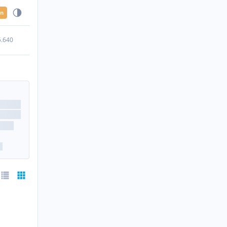
en
5.640