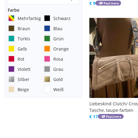
€ 9
PayLivery
Farbe
Mehrfarbig
Schwarz
Braun
Blau
Türkis
Grün
Gelb
Orange
Rot
Rosa
Violett
Grau
Silber
Gold
Beige
Weiß
Liebeskind Clutch/ Cro
Tasche, taupe-farben
€ 17
PayLivery