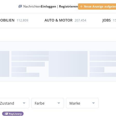
Nachrichten
Einloggen
|
Registrieren
Neue Anzeige aufgeb
OBILIEN
AUTO & MOTOR
JOBS
112.809
207.454
1
Zustand
Farbe
Marke
PayLivery