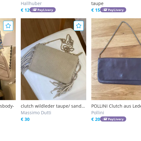
Hallhuber
taupe
€ 12
€ 15
PayLivery
PayLivery
ssbody-
clutch wildleder taupe/ sand
POLLINI Clutch aus Led
massimo dutti
Massimo Dutti
taupe/ grau
Pollini
€ 30
€ 20
PayLivery