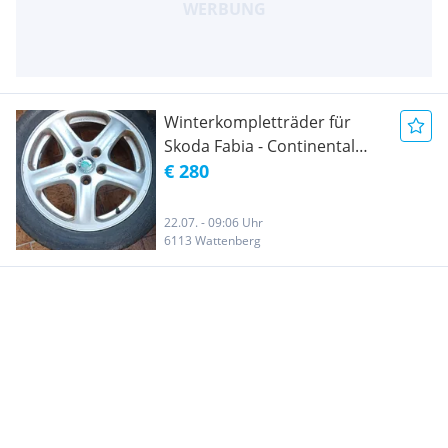
Winterkompletträder für
Skoda Fabia - Continental
WinterContact TS 860
€ 280
22.07. - 09:06 Uhr
6113 Wattenberg