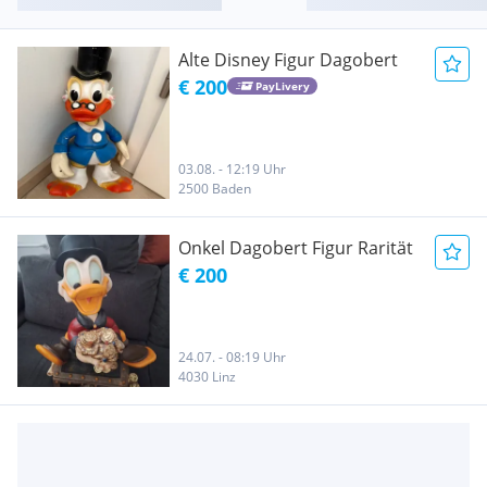
Alte Disney Figur Dagobert
€ 200
PayLivery
03.08. - 12:19 Uhr
2500 Baden
Onkel Dagobert Figur Rarität
€ 200
24.07. - 08:19 Uhr
4030 Linz