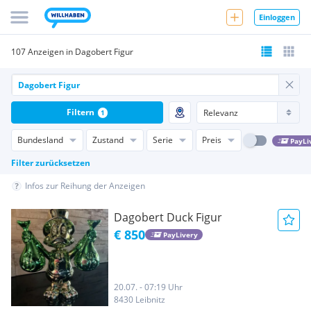
Einloggen
107 Anzeigen in Dagobert Figur
Filtern
1
Bundesland
Zustand
Serie
Preis
PayLi
Filter zurücksetzen
Infos zur Reihung der Anzeigen
Dagobert Duck Figur
€ 850
PayLivery
20.07. - 07:19 Uhr
8430 Leibnitz