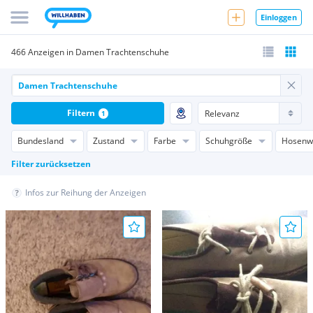
Einloggen
466 Anzeigen in Damen Trachtenschuhe
Filtern
1
Bundesland
Zustand
Farbe
Schuhgröße
Hosenw
Filter zurücksetzen
Infos zur Reihung der Anzeigen