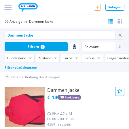
Einloggen
96 Anzeigen in Dammen Jacke
Filtern
1
Bundesland
Zustand
Farbe
Größe
Trägermediu
Filter zurücksetzen
Infos zur Reihung der Anzeigen
Dammen Jacke
€ 14
PayLivery
Größe 42 / M
08.08. - 09:31 Uhr
4284 Tragwein