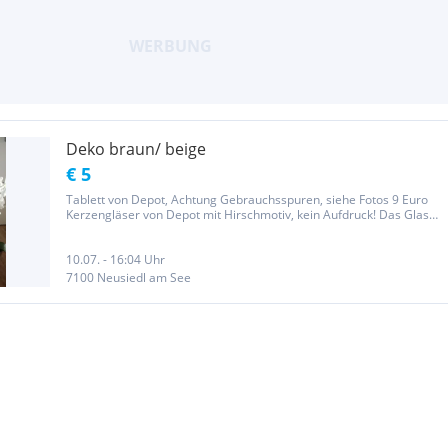
Deko braun/ beige
€ 5
Tablett von Depot, Achtung Gebrauchsspuren, siehe Fotos 9 Euro
Kerzengläser von Depot mit Hirschmotiv, kein Aufdruck! Das Glas
ist mit Papier umwickelt, je 7 Euro Blumentopf, je 5 Euro unbenutzt
Wunderschöne Glasbox im Shabby chic Stil von Depot, viele...
10.07. - 16:04 Uhr
7100 Neusiedl am See