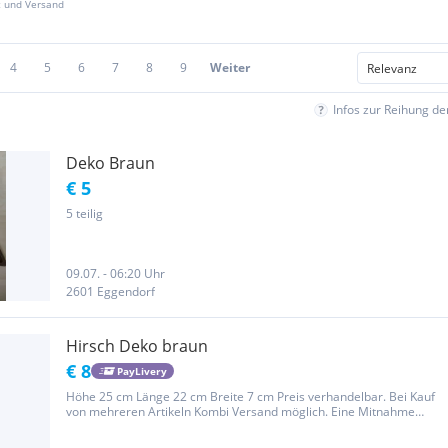
z und Versand
4
5
6
7
8
9
Weiter
Infos zur Reihung d
Deko Braun
€ 5
5 teilig
09.07. - 06:20 Uhr
2601 Eggendorf
Hirsch Deko braun
€ 8
PayLivery
Höhe 25 cm Länge 22 cm Breite 7 cm Preis verhandelbar. Bei Kauf
von mehreren Artikeln Kombi Versand möglich. Eine Mitnahme
nach Wagrain oder Bischofshofen ist auch möglich. Privatverkauf
keine Garantie, Gewährleistung oder Rücknahme.