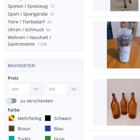
Spielen / Spielzeug
77
Sport / Sportgeräte
61
Tiere / Tierbedarf
44
Uhren / Schmuck
86
Wohnen / Haushalt /
Gastronomie
7.598
BASISDATEN
Preis
zu verschenken
Farbe
Mehrfarbig
Schwarz
Braun
Blau
Türkis
Grün