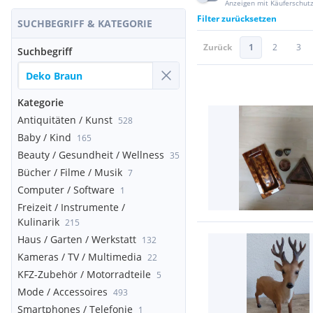
Anzeigen mit Käuferschut
Filter zurücksetzen
SUCHBEGRIFF & KATEGORIE
Zurück
1
2
3
Suchbegriff
Kategorie
Antiquitäten / Kunst
528
Baby / Kind
165
Beauty / Gesundheit / Wellness
35
Bücher / Filme / Musik
7
Computer / Software
1
Freizeit / Instrumente /
Kulinarik
215
Haus / Garten / Werkstatt
132
Kameras / TV / Multimedia
22
KFZ-Zubehör / Motorradteile
5
Mode / Accessoires
493
Smartphones / Telefonie
1