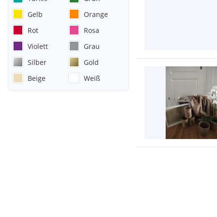
Gelb
Orange
Rot
Rosa
Violett
Grau
Silber
Gold
Beige
Weiß