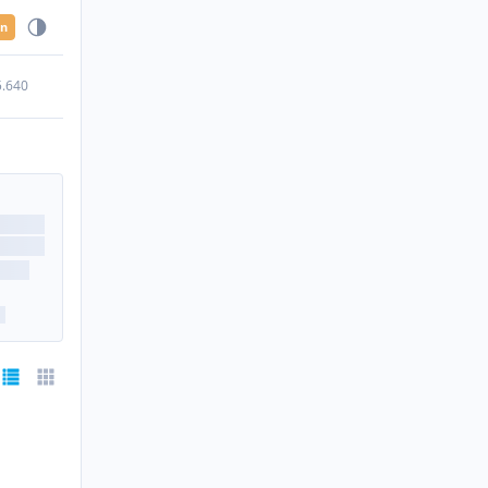
en
5.640