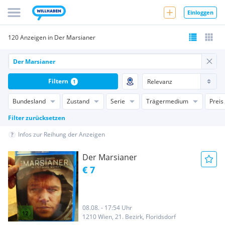
Einloggen
120 Anzeigen in Der Marsianer
Filtern
1
Bundesland
Zustand
Serie
Trägermedium
Preis
Filter zurücksetzen
Infos zur Reihung der Anzeigen
Der Marsianer
€ 7
08.08. - 17:54 Uhr
1210 Wien, 21. Bezirk, Floridsdorf