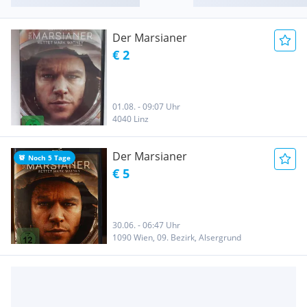
Der Marsianer
€ 2
01.08. - 09:07 Uhr
4040 Linz
Der Marsianer
Noch 5 Tage
€ 5
30.06. - 06:47 Uhr
1090 Wien, 09. Bezirk, Alsergrund