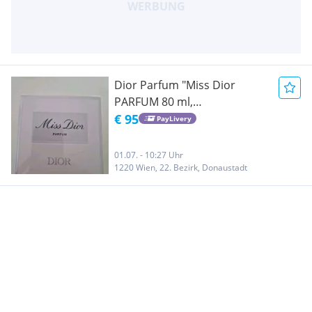
Dior Parfum "Miss Dior
PARFUM 80 ml,
Originalverpackt
€ 95
PayLivery
01.07. - 10:27 Uhr
1220 Wien, 22. Bezirk, Donaustadt