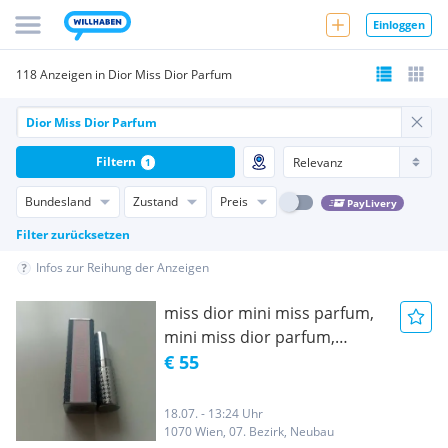
Einloggen
118 Anzeigen in Dior Miss Dior Parfum
Filtern
1
Bundesland
Zustand
Preis
PayLivery
Filter zurücksetzen
Infos zur Reihung der Anzeigen
miss dior mini miss parfum,
mini miss dior parfum,
damen parfum, miss dior
€ 55
mini miss parfum original-
angebot!
18.07. - 13:24 Uhr
1070 Wien, 07. Bezirk, Neubau