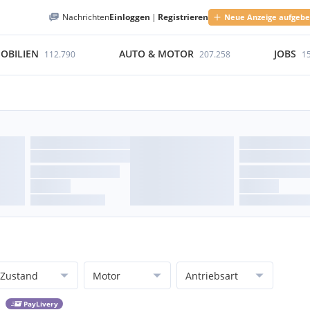
Nachrichten
Einloggen
|
Registrieren
Neue Anzeige aufgeb
OBILIEN
AUTO & MOTOR
JOBS
112.790
207.258
1
Zustand
Motor
Antriebsart
PayLivery