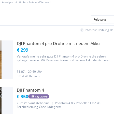
Anzeigen mit Käuferschutz und Versand
Infos zur Reihung d
DJI Phantom 4 pro Drohne mit neuem Akku
€ 299
Verkaufe meine sehr gute DJI Phantom 4 pro Drohne die selten
geflogen wurde. Mit Reserverotoren und neuem Akku den ich erst
vor zwei Monaten gekauft habe um 100 Euro. Inklusive Ladegerät
im Komplettset sofort startbereit und alles funktioniert tadellos....
31.07. - 20:49 Uhr
3354 Wolfsbach
Dji Phantom 4
€ 350
PayLivery
Zum Verkauf steht eine Dji Phantom 4 8 x Propeller 1 x Akku
Fernbedienung Case Ladegerät