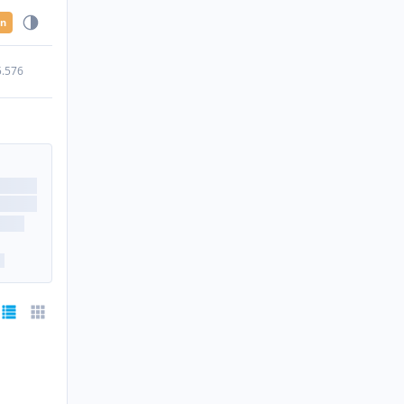
en
5.576