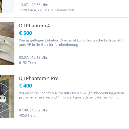
13.07. - 20:56 Uhr
1220 Wien, 22. Bezirk, Donaustadt
DJI Phantom 4
€ 500
Wenig geflogen Zubehör: Zweiter akku Koffer/tasche Ladegerät für
auto VR brille Gurt für fernbedienung
08.07. - 15:18 Uhr
6152 Trins
DJI Phantom 4 Pro
€ 400
Verkaufe DJI Phantom 4 Pro mit einen akku ,Fernbedienung,4 neue
propeller 2 reserve und 4 montiert ,noch dabei Externe Hdmi
monitor mit 2 akku und Ladegerät, 4 stk propeller schutz ,tragegurt
für Fernbedienung,DJI Googles VR Brille,Original Transport...
07.08. - 13:09 Uhr
4053 Haid