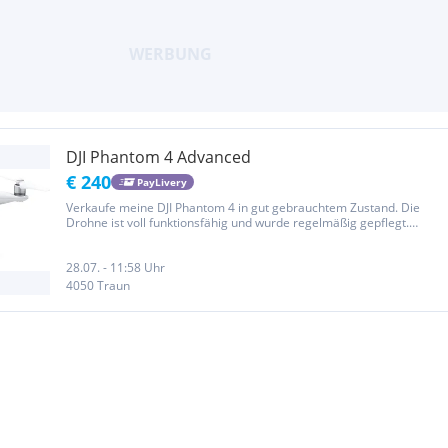
DJI Phantom 4 Advanced
€ 240
PayLivery
Verkaufe meine DJI Phantom 4 in gut gebrauchtem Zustand. Die
Drohne ist voll funktionsfähig und wurde regelmäßig gepflegt.
Normale Gebrauchsspuren vorhanden, technisch einwandfrei.
Stabile Fluglage und zuverlässige GPS-Navigation 4K-Kamera für...
28.07. - 11:58 Uhr
4050 Traun