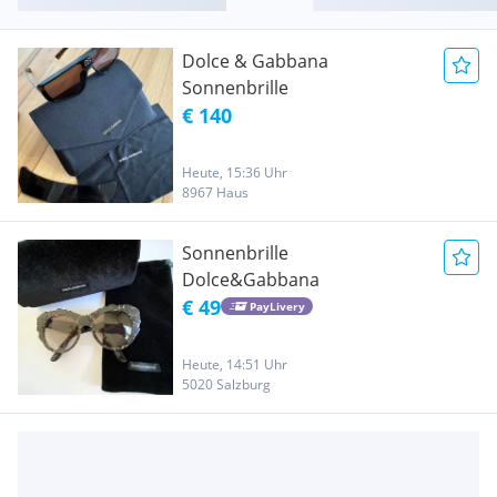
Dolce & Gabbana
Sonnenbrille
€ 140
Heute, 15:36 Uhr
8967 Haus
Sonnenbrille
Dolce&Gabbana
€ 49
PayLivery
Heute, 14:51 Uhr
5020 Salzburg