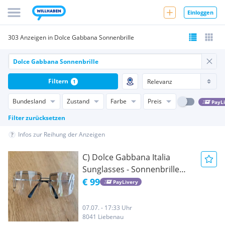
Einloggen
303 Anzeigen in Dolce Gabbana Sonnenbrille
Filtern
1
Bundesland
Zustand
Farbe
Preis
PayL
Filter zurücksetzen
Infos zur Reihung der Anzeigen
C) Dolce Gabbana Italia
Sunglasses - Sonnenbrille
ORIGINAL Dolce Gabbana
€ 99
PayLivery
07.07. - 17:33 Uhr
8041 Liebenau