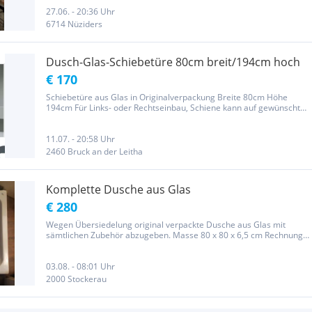
27.06. - 20:36 Uhr
6714 Nüziders
Dusch-Glas-Schiebetüre 80cm breit/194cm hoch
€ 170
Schiebetüre aus Glas in Originalverpackung Breite 80cm Höhe
194cm Für Links- oder Rechtseinbau, Schiene kann auf gewünschte
Länge zugeschnitten werden Schiene, Türrollelemente,
Dichtungsgummis, Magnetleiste für Wand alles vorhanden!
Silberfarbene Schiene...
11.07. - 20:58 Uhr
2460 Bruck an der Leitha
Komplette Dusche aus Glas
€ 280
Wegen Übersiedelung original verpackte Dusche aus Glas mit
sämtlichen Zubehör abzugeben. Masse 80 x 80 x 6,5 cm Rechnung
vorhanden NP € 530
03.08. - 08:01 Uhr
2000 Stockerau