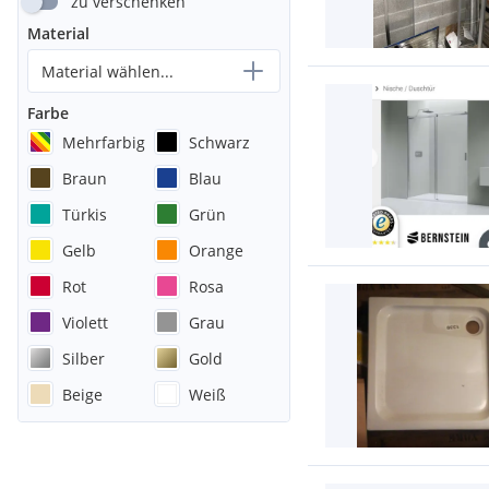
zu verschenken
Material
Material wählen...
Farbe
Mehrfarbig
Schwarz
Braun
Blau
Türkis
Grün
Gelb
Orange
Rot
Rosa
Violett
Grau
Silber
Gold
Beige
Weiß