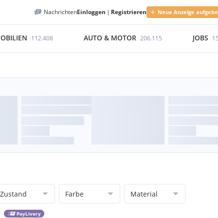
Nachrichten
Einloggen
|
Registrieren
Neue Anzeige aufgeb
OBILIEN
AUTO & MOTOR
JOBS
112.408
206.115
1
Zustand
Farbe
Material
PayLivery