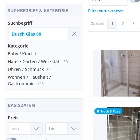
SUCHBEGRIFF & KATEGORIE
Filter zurücksetzen
Suchbegriff
Zurück
1
2
3
Kategorie
Baby / Kind
1
Haus / Garten / Werkstatt
30
Uhren / Schmuck
36
Wohnen / Haushalt /
Gastronomie
135
BASISDATEN
Noch 3 Tage
Preis