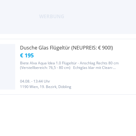
Dusche Glas Flügeltür (NEUPREIS: € 900!)
€ 195
Biete Alva Aqua Idea 1.0 Flügeltür - Anschlag Rechts 80 cm
(Verstellbereich: 76,5 - 80 cm) Echtglas klar mit Clean-
Beschichtung, 1 Glasflügel mit 1 Festfeld nach außen öffnend, zum
Einbau in einer Nische, Höhe 195 cm, Profile Chrom glänzend
Optional...
04.08. - 13:44 Uhr
1190 Wien, 19. Bezirk, Döbling