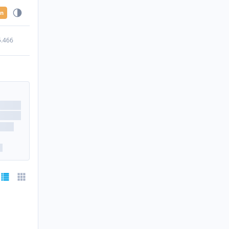
en
5.466