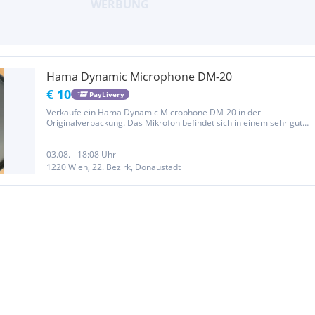
Hama Dynamic Microphone DM-20
€ 10
PayLivery
Verkaufe ein Hama Dynamic Microphone DM-20 in der
Originalverpackung. Das Mikrofon befindet sich in einem sehr guten
Zustand und funktioniert einwandfrei. Ideal für Karaoke,
Sprachaufnahmen, Präsentationen oder den privaten Gebrauch.
Highlights: *...
03.08. - 18:08 Uhr
1220 Wien, 22. Bezirk, Donaustadt