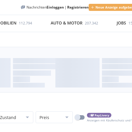
Nachrichten
Einloggen
|
Registrieren
Neue Anzeige aufgeb
OBILIEN
AUTO & MOTOR
JOBS
112.794
207.342
1
PayLivery
Zustand
Preis
Anzeigen mit Käuferschutz und