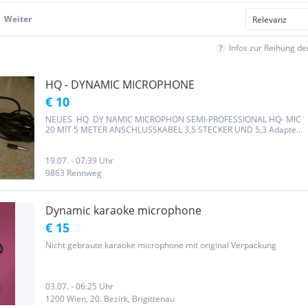
Weiter
Infos zur Reihung d
HQ - DYNAMIC MICROPHONE
€ 10
NEUES HQ DY NAMIC MICROPHON SEMI-PROFESSIONAL HQ- MIC
20 MIT 5 METER ANSCHLUSSKABEL 3,5 STECKER UND 5,3 Adapter
PREIS WAR EURO 69.90 PRODUKTDATEN SIEHE FOTO PREIS OHNE
VERSAND UND OHNE RÜCKNAME
19.07. - 07:39 Uhr
9863 Rennweg
Dynamic karaoke microphone
€ 15
Nicht gebraute karaoke microphone mit original Verpackung
03.07. - 06:25 Uhr
1200 Wien, 20. Bezirk, Brigittenau