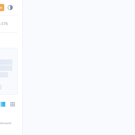
en
5.576
 Versand