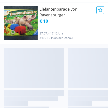
Elefantenparade von
Ravensburger
€ 10
27.07. - 17:12 Uhr
3430 Tulln an der Donau