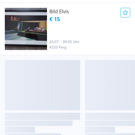
Bild Elvis
€ 15
24.07. - 09:05 Uhr
4320 Perg