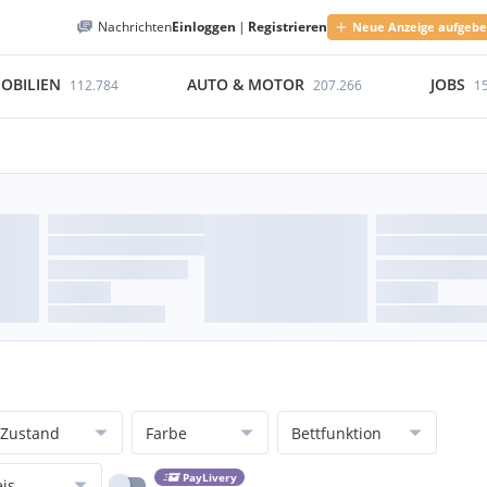
Nachrichten
Einloggen
|
Registrieren
Neue Anzeige aufgeb
OBILIEN
AUTO & MOTOR
JOBS
112.784
207.266
1
Zustand
Farbe
Bettfunktion
PayLivery
eis