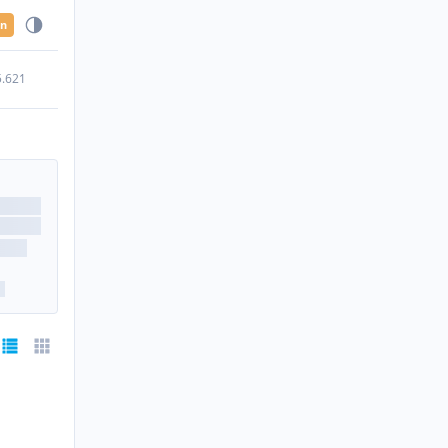
en
5.621