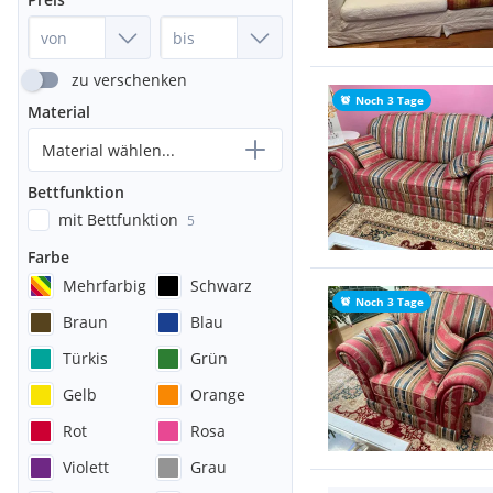
zu verschenken
Noch 3 Tage
Material
Material wählen...
Bettfunktion
mit Bettfunktion
5
Farbe
Mehrfarbig
Schwarz
Noch 3 Tage
Braun
Blau
Türkis
Grün
Gelb
Orange
Rot
Rosa
Violett
Grau