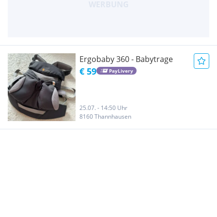
Ergobaby 360 - Babytrage
€ 59
PayLivery
25.07. - 14:50 Uhr
8160 Thannhausen