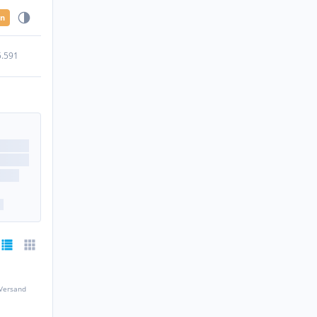
en
5.591
 Versand