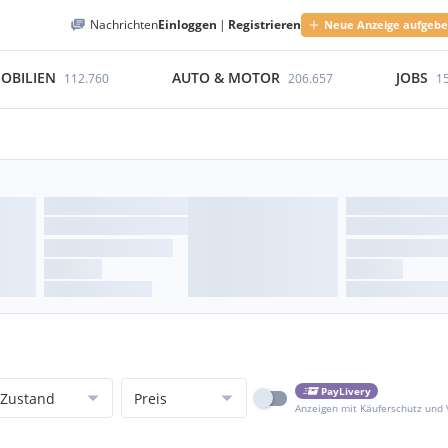
Nachrichten
Einloggen
|
Registrieren
Neue Anzeige aufgeb
OBILIEN
AUTO & MOTOR
JOBS
112.760
206.657
1
PayLivery
Zustand
Preis
Anzeigen mit Käuferschutz und