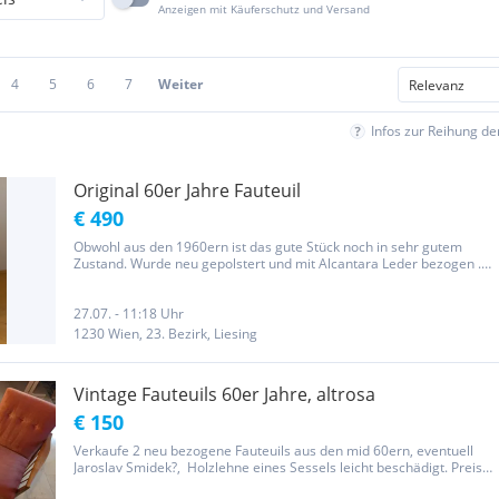
Anzeigen mit Käuferschutz und Versand
4
5
6
7
Weiter
Infos zur Reihung d
Original 60er Jahre Fauteuil
€ 490
Obwohl aus den 1960ern ist das gute Stück noch in sehr gutem
Zustand. Wurde neu gepolstert und mit Alcantara Leder bezogen .
Sitzfläche 56x58 cm, Sitzhöhe 40cm. Muss ihn leider aus
Platzmangel verkaufen
27.07. - 11:18 Uhr
1230 Wien, 23. Bezirk, Liesing
Vintage Fauteuils 60er Jahre, altrosa
€ 150
Verkaufe 2 neu bezogene Fauteuils aus den mid 60ern, eventuell
Jaroslav Smidek?, Holzlehne eines Sessels leicht beschädigt. Preis
gilt für beide Fauteuils Abmessungen: Höhe 75 cm (Sitzhöhe 34 cm)