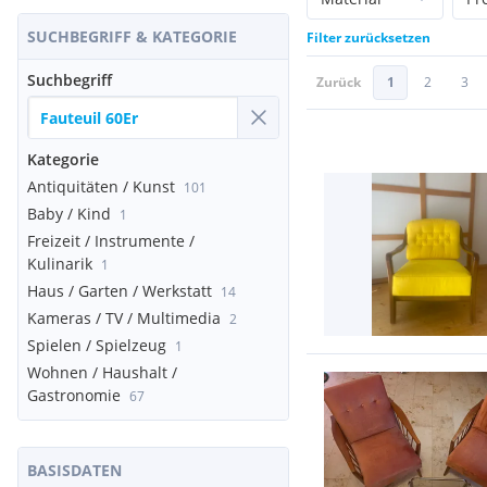
SUCHBEGRIFF & KATEGORIE
Filter zurücksetzen
Suchbegriff
Zurück
1
2
3
Kategorie
Antiquitäten / Kunst
101
Baby / Kind
1
Freizeit / Instrumente /
Kulinarik
1
Haus / Garten / Werkstatt
14
Kameras / TV / Multimedia
2
Spielen / Spielzeug
1
Wohnen / Haushalt /
Gastronomie
67
BASISDATEN