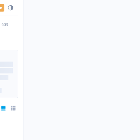
en
5.603