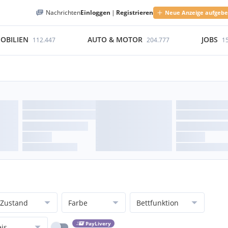
Nachrichten
Einloggen
|
Registrieren
Neue Anzeige aufgeb
OBILIEN
AUTO & MOTOR
JOBS
112.447
204.777
1
Zustand
Farbe
Bettfunktion
PayLivery
eis