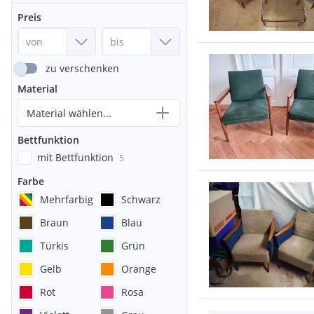
Preis
zu verschenken
Material
Material wählen...
Bettfunktion
mit Bettfunktion
5
Farbe
Mehrfarbig
Schwarz
Braun
Blau
Türkis
Grün
Gelb
Orange
Rot
Rosa