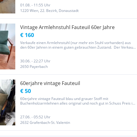
Breite 64 cm...
01.08. - 11:55 Uhr
1220 Wien, 22. Bezirk, Donaustadt
Vintage Armlehnstuhl Fauteuil 60er Jahre
€ 160
Verkaufe einen Armlehnstuhl (nur mehr ein Stuhl vorhanden) aus
den 60er Jahren in einem guten gebrauchten Zustand. Der Verkauf
erfolgt unter Ausschluss jeglicher Gewährleistung und Garantie.
30.06. - 22:27 Uhr
2650 Payerbach
60erjahre vintage Fauteuil
€ 50
60erjahre vintage Fauteuil blau und grauer Stoff mit
Buchenholzarmlehnen alles original und noch gut in Schuss Preis ist
pro Stück
27.06. - 05:52 Uhr
2632 Grafenbach-St. Valentin