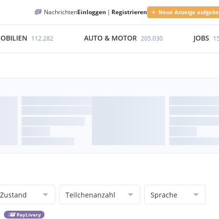
Nachrichten
Einloggen
|
Registrieren
Neue Anzeige aufgeb
OBILIEN
AUTO & MOTOR
JOBS
112.282
205.030
1
Zustand
Teilchenanzahl
Sprache
PayLivery