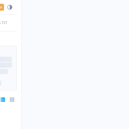
en
5.721