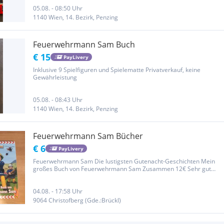
Privatverkauf, keine Gewährleistung 20€ bei Kauf für alle 3 Bücher
05.08. - 08:50 Uhr
1140 Wien, 14. Bezirk, Penzing
Feuerwehrmann Sam Buch
€ 15
PayLivery
Inklusive 9 Spielfiguren und Spielematte Privatverkauf, keine
Gewährleistung
05.08. - 08:43 Uhr
1140 Wien, 14. Bezirk, Penzing
Feuerwehrmann Sam Bücher
€ 6
PayLivery
Feuerwehrmann Sam Die lustigsten Gutenacht-Geschichten Mein
großes Buch von Feuerwehrmann Sam Zusammen 12€ Sehr gut
erhalten weitere Bücher vorhanden --> schau unter mein Profil
04.08. - 17:58 Uhr
9064 Christofberg (Gde.:Brückl)