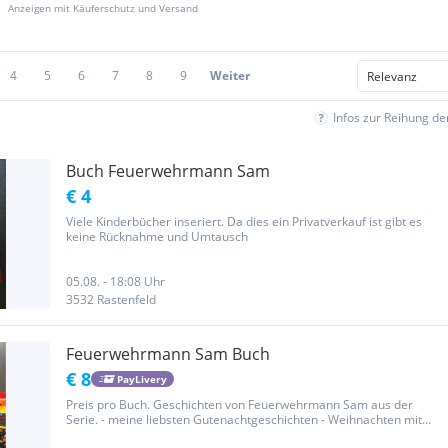
Anzeigen mit Käuferschutz und Versand
4
5
6
7
8
9
Weiter
Infos zur Reihung d
Buch Feuerwehrmann Sam
€ 4
Viele Kinderbücher inseriert. Da dies ein Privatverkauf ist gibt es
keine Rücknahme und Umtausch
05.08. - 18:08 Uhr
3532 Rastenfeld
Feuerwehrmann Sam Buch
€ 8
PayLivery
Preis pro Buch. Geschichten von Feuerwehrmann Sam aus der
Serie. - meine liebsten Gutenachtgeschichten - Weihnachten mit
Feuerwehrmann Sam - Plötzlich Filmheld (Buch zum Film)