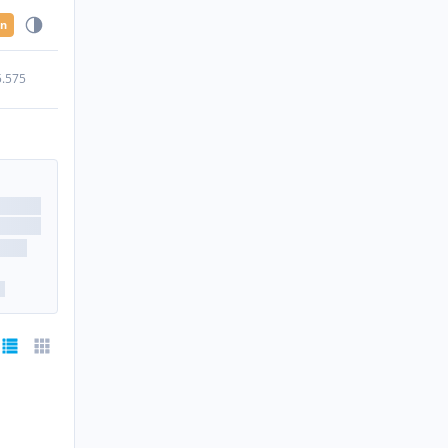
en
5.575