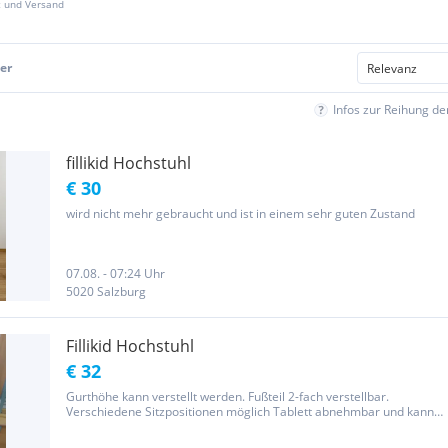
z und Versand
er
Infos zur Reihung d
fillikid Hochstuhl
€ 30
wird nicht mehr gebraucht und ist in einem sehr guten Zustand
07.08. - 07:24 Uhr
5020 Salzburg
Fillikid Hochstuhl
€ 32
Gurthöhe kann verstellt werden. Fußteil 2-fach verstellbar.
Verschiedene Sitzpositionen möglich Tablett abnehmbar und kann
auch ganz rausgeschoben werden Armlehne raufklappbar Kann
klein zusammen gelegt werden. Privatverkauf Garantie,