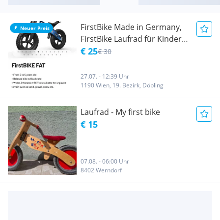
FirstBike Made in Germany,
Neuer Preis
FirstBike Laufrad für Kinder,
zertifiziertes Laufrad für
€ 25
€ 30
Kinder, EMPFOHLEN
LAUFBAU-FAHRRAD
27.07. - 12:39 Uhr
1190 Wien, 19. Bezirk, Döbling
Laufrad - My first bike
€ 15
07.08. - 06:00 Uhr
8402 Werndorf