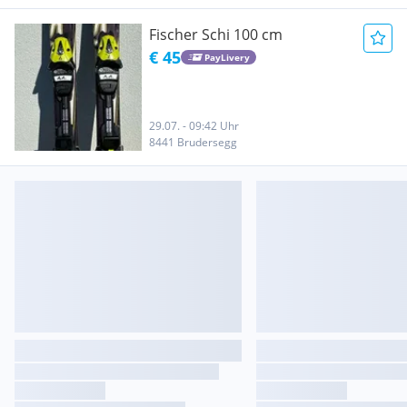
Fischer Schi 100 cm
€ 45
PayLivery
29.07. - 09:42 Uhr
8441 Brudersegg