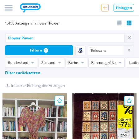
Einloggen
1.456 Anzeigen in Flower Power
Filtern
1
Bundesland
Zustand
Farbe
Rahmengröße
Laufr
Filter zurücksetzen
Infos zur Reihung der Anzeigen