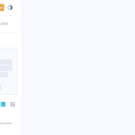
en
5.693
 Versand