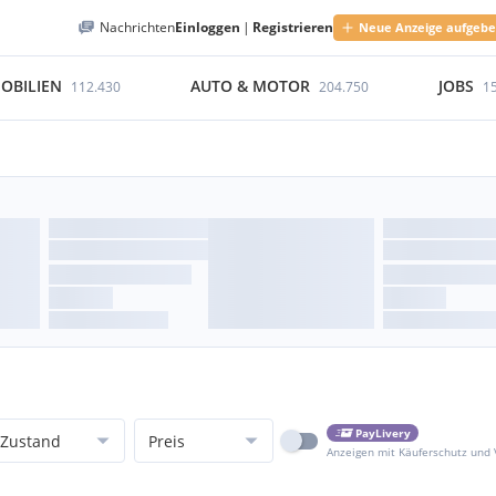
Nachrichten
Einloggen
|
Registrieren
Neue Anzeige aufgeb
OBILIEN
AUTO & MOTOR
JOBS
112.430
204.750
1
PayLivery
Zustand
Preis
Anzeigen mit Käuferschutz und