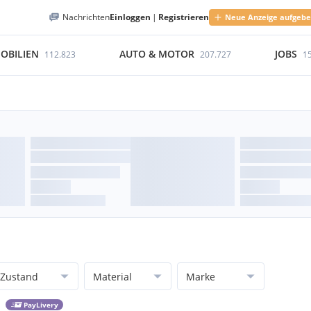
Nachrichten
Einloggen
|
Registrieren
Neue Anzeige aufgeb
OBILIEN
AUTO & MOTOR
JOBS
112.823
207.727
1
Zustand
Material
Marke
PayLivery