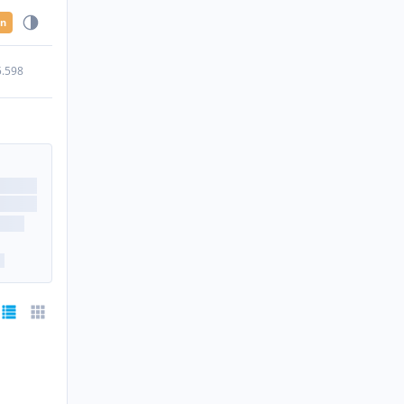
en
5.598