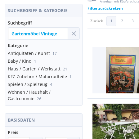
Anzeigen mit Käuferschut
Filter zurücksetzen
SUCHBEGRIFF & KATEGORIE
Zurück
1
2
3
Suchbegriff
Kategorie
Antiquitäten / Kunst
17
Baby / Kind
1
Haus / Garten / Werkstatt
21
KFZ-Zubehör / Motorradteile
1
Spielen / Spielzeug
4
Wohnen / Haushalt /
Gastronomie
26
BASISDATEN
Preis