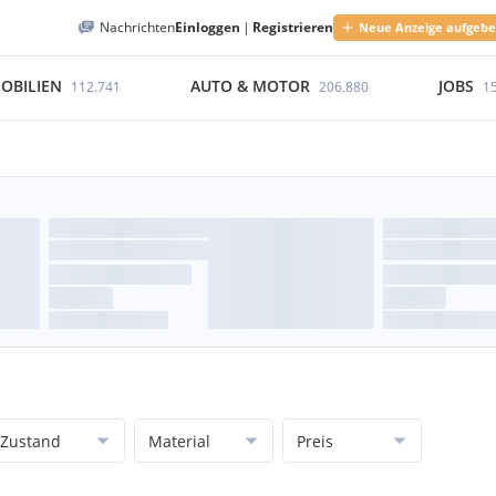
Nachrichten
Einloggen
|
Registrieren
Neue Anzeige aufgeb
OBILIEN
AUTO & MOTOR
JOBS
112.741
206.880
1
Zustand
Material
Preis