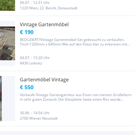
06.07. - 12:31 Uhr
1220 Wien, 22. Bezirk, Donaustadt
Vintage Gartenmöbel
€ 190
REDUZIERT!!Vintage Gartenmöbel Set gebraucht zu verkaufen.
Tisch 1200mm x 640mm Wie auf den Fotos klar zu erkennen mit
diversen Gebrauchsspuren und Rost. Für den Transport kann man
Tisch und Sessel teilweise zerlegen Gartengarnitur ist in Fernitz-...
04.07. - 15:20 Uhr
8430 Leibnitz
Gartenmöbel Vintage
€ 550
Verkaufe Vintage Gartengarnitur aus Eisen von meinen Großeltern
in sehr guten Zustand. Die Glasplatte hatte einen Riss wurde
entfernt damit sich keiner verletzt kann man überall besorgen stand
immer im trockenen nur jetzt draußen wegen den Bildern. Der...
30.06. - 14:54 Uhr
2700 Wiener Neustadt