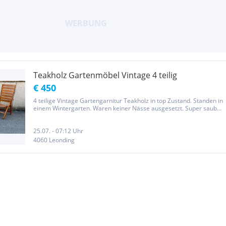
Teakholz Gartenmöbel Vintage 4 teilig
€ 450
4 teilige Vintage Gartengarnitur Teakholz in top Zustand. Standen in
einem Wintergarten. Waren keiner Nässe ausgesetzt. Super sauber
und gepflegt. Besteht aus einer Bank für 2 Personen. Masse: B 118
x T 60 x H 83 cm, 2 Sesseln Maße: B 58 xT 55 x H 80 cm...
25.07. - 07:12 Uhr
4060 Leonding