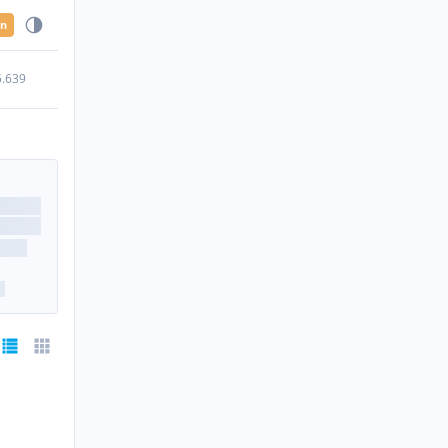
en
5.639