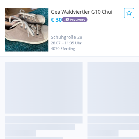
Gea Waldviertler G10 Chui
€ 30
PayLivery
Schuhgröße 28
28.07. - 11:35 Uhr
4070 Eferding