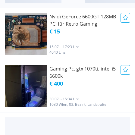
Nvidi GeForce 6600GT 128MB
PCI für Retro Gaming
€ 15
15.07. - 17:23 Uhr
4040 Linz
Gaming Pc, gtx 1070ti, intel i5
6600k
€ 400
30.07. - 15:34 Uhr
1030 Wien, 03. Bezirk, Landstraße