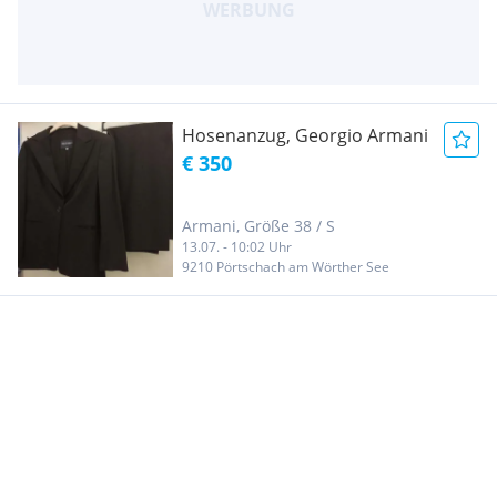
Hosenanzug, Georgio Armani
€ 350
Armani, Größe 38 / S
13.07. - 10:02 Uhr
9210 Pörtschach am Wörther See