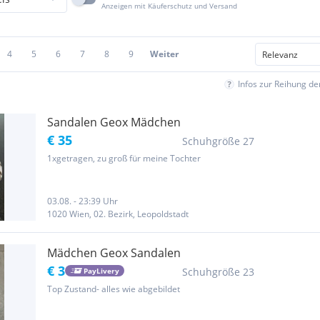
Anzeigen mit Käuferschutz und Versand
4
5
6
7
8
9
Weiter
Infos zur Reihung d
Sandalen Geox Mädchen
€ 35
Schuhgröße 27
1xgetragen, zu groß für meine Tochter
03.08. - 23:39 Uhr
1020 Wien, 02. Bezirk, Leopoldstadt
Mädchen Geox Sandalen
€ 3
Schuhgröße 23
PayLivery
Top Zustand- alles wie abgebildet