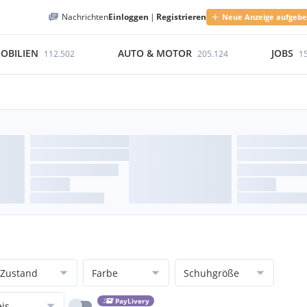
Nachrichten
Einloggen
|
Registrieren
Neue Anzeige aufgeb
OBILIEN
AUTO & MOTOR
JOBS
112.502
205.124
1
Zustand
Farbe
Schuhgröße
PayLivery
eis