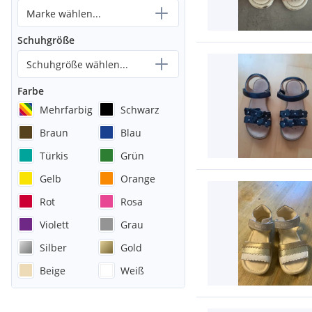
Marke wählen...
Schuhgröße
Schuhgröße wählen...
Farbe
Mehrfarbig
Schwarz
Braun
Blau
Türkis
Grün
Gelb
Orange
Rot
Rosa
Violett
Grau
Silber
Gold
Beige
Weiß