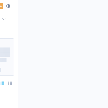
en
5.723