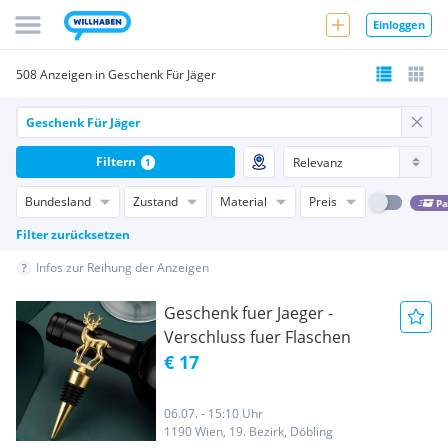
Einloggen
508 Anzeigen in Geschenk Für Jäger
Filtern
1
Bundesland
Zustand
Material
Preis
Pa
Filter zurücksetzen
Infos zur Reihung der Anzeigen
Geschenk fuer Jaeger -
Verschluss fuer Flaschen
€ 17
06.07. - 15:10 Uhr
1190 Wien, 19. Bezirk, Döbling