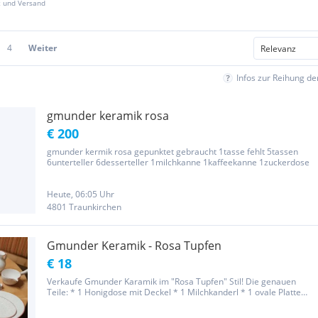
z und Versand
4
Weiter
Infos zur Reihung d
gmunder keramik rosa
€ 200
gmunder kermik rosa gepunktet gebraucht 1tasse fehlt 5tassen
6unterteller 6desserteller 1milchkanne 1kaffeekanne 1zuckerdose
Heute, 06:05 Uhr
4801 Traunkirchen
Gmunder Keramik - Rosa Tupfen
€ 18
Verkaufe Gmunder Karamik im "Rosa Tupfen" Stil! Die genauen
Teile: * 1 Honigdose mit Deckel * 1 Milchkanderl * 1 ovale Platte
groß * 1 ovale Platte klein * 1 Krug * 1 Sauciere * 1 Vase rund * 1
Vase klein * 1 große Schüssel ∅ 22cm * 2 mittlere...