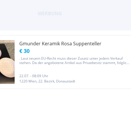
Gmunder Keramik Rosa Suppenteller
€ 30
. Laut neuem EU-Recht muss dieser Zusatz unter jedem Verkauf
stehen. Da der angebotene Artikel aus Privatbesitz stammt, folglich
der Verkauf von Privat erfolgt, sind Rücknahme, Garantie und
Gewährleistung laut EU-Recht ausgeschlossen
22.07. - 08:09 Uhr
1220 Wien, 22. Bezirk, Donaustadt