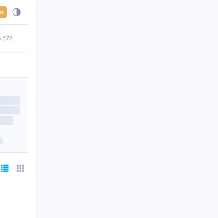
en
5.578