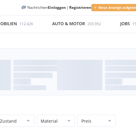
Nachrichten
Einloggen
|
Registrieren
Neue Anzeige aufgeb
OBILIEN
AUTO & MOTOR
JOBS
112.426
203.952
1
Zustand
Material
Preis