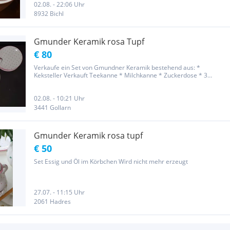
02.08. - 22:06 Uhr
8932 Bichl
Gmunder Keramik rosa Tupf
€ 80
Verkaufe ein Set von Gmundner Keramik bestehend aus: *
Keksteller Verkauft Teekanne * Milchkanne * Zuckerdose * 3
Tassen * 6 Untertassen Die Artikel wurden kontrolliert und ich
konnte keine Beschädigungen oder Flecken entdecken. Versand
möglich aber nur...
02.08. - 10:21 Uhr
3441 Gollarn
Gmunder Keramik rosa tupf
€ 50
Set Essig und Öl im Körbchen Wird nicht mehr erzeugt
27.07. - 11:15 Uhr
2061 Hadres