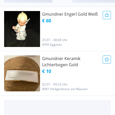
Gmundner Engerl Gold Weiß
€ 60
25.07. - 08:49 Uhr
4595 Eggmair
Gmundner Keramik
Lichterbogen Gold
€ 10
02.07. - 09:23 Uhr
8081 Heiligenkreuz am Waasen