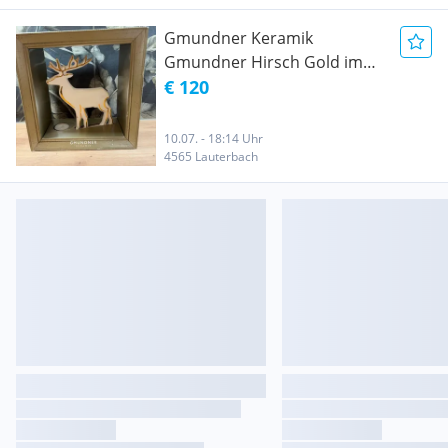
Gmundner Keramik
Gmundner Hirsch Gold im
Geschenkkarton Rarität
€ 120
10.07. - 18:14 Uhr
4565 Lauterbach