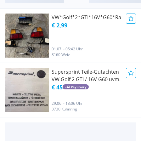
VW*Golf*2*GTI*16V*G60*Rallye*Te
€ 2,99
01.07. - 05:42 Uhr
8160 Weiz
Supersprint Teile-Gutachten
VW Golf 2 GTI / 16V G60 uvm.
€ 45
PayLivery
29.06. - 13:06 Uhr
3730 Kühnring