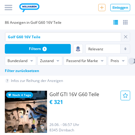
Einloggen
86 Anzeigen in Golf G60 16V Teile
Filtern
1
Bundesland
Zustand
Passend für Marke
Preis
Filter zurücksetzen
Infos zur Reihung der Anzeigen
Golf GTI 16V G60 Teile
Noch 4 Tage
€ 321
26.06. - 06:57 Uhr
8345 Dirnbach