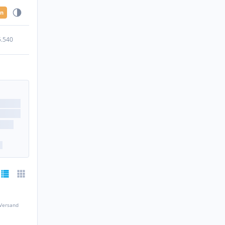
en
5.540
 Versand