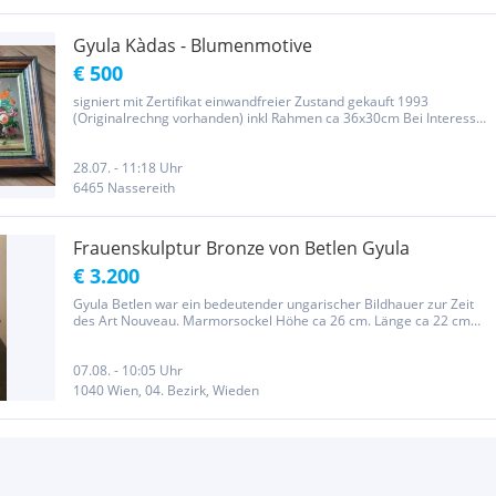
Gyula Kàdas - Blumenmotive
€ 500
signiert mit Zertifikat einwandfreier Zustand gekauft 1993
(Originalrechng vorhanden) inkl Rahmen ca 36x30cm Bei Interesse
für nur ein Bild - je 250€
28.07. - 11:18 Uhr
6465 Nassereith
Frauenskulptur Bronze von Betlen Gyula
€ 3.200
Gyula Betlen war ein bedeutender ungarischer Bildhauer zur Zeit
des Art Nouveau. Marmorsockel Höhe ca 26 cm. Länge ca 22 cm
Signiert mit Betlen Gy
07.08. - 10:05 Uhr
1040 Wien, 04. Bezirk, Wieden