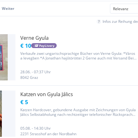
Weiter
Infos zur Reihung d
Verne Gyula
€ 10
PayLivery
Verkaufe zwei ungarischsprachige Bücher von Verne Gyula: *Város
a levegben *A Jonathan hajótöröttei 2 Gerne auch mit Versand Bei
Fragen oder Interesse gerne melden
28.06. - 07:37 Uhr
8042 Graz
Katzen von Gyula Jálics
€ 5
Katzen Hardcover, gebundene Ausgabe mit Zeichnungen von Gyula
Jálics Selbstabholung nach rechtzeitiger telefonischer Rücksprache
(Gerasdorf, Gänserndorf, Strasshof, Wien 21/22) Postversand
innerhalb Ö zuzüglich der anfallenden Versandkosten...
05.08. - 14:30 Uhr
2231 Strasshof an der Nordbahn