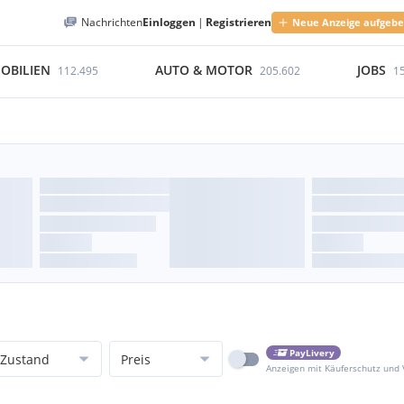
Nachrichten
Einloggen
|
Registrieren
Neue Anzeige aufgeb
OBILIEN
AUTO & MOTOR
JOBS
112.495
205.602
1
PayLivery
Zustand
Preis
Anzeigen mit Käuferschutz und