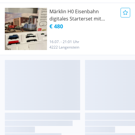
Märklin H0 Eisenbahn
digitales Starterset mit
Erweiterung auf Platte
€ 480
16.07. - 21:01 Uhr
4222 Langenstein