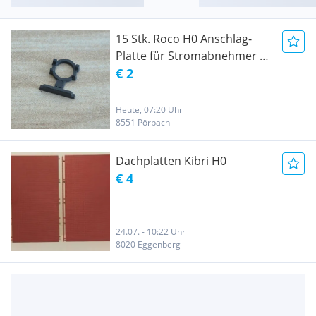
15 Stk. Roco H0 Anschlag-
Platte für Stromabnehmer /
Pantograph Grau Ersatzteil
€ 2
Heute, 07:20 Uhr
8551 Pörbach
Dachplatten Kibri H0
€ 4
24.07. - 10:22 Uhr
8020 Eggenberg