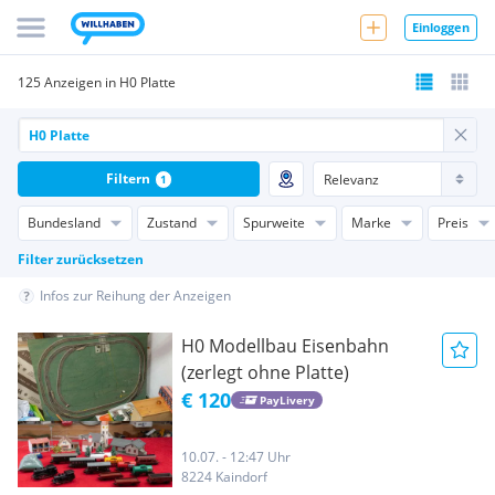
Einloggen
125 Anzeigen in H0 Platte
Filtern
1
Bundesland
Zustand
Spurweite
Marke
Preis
Filter zurücksetzen
Infos zur Reihung der Anzeigen
H0 Modellbau Eisenbahn
(zerlegt ohne Platte)
€ 120
PayLivery
10.07. - 12:47 Uhr
8224 Kaindorf