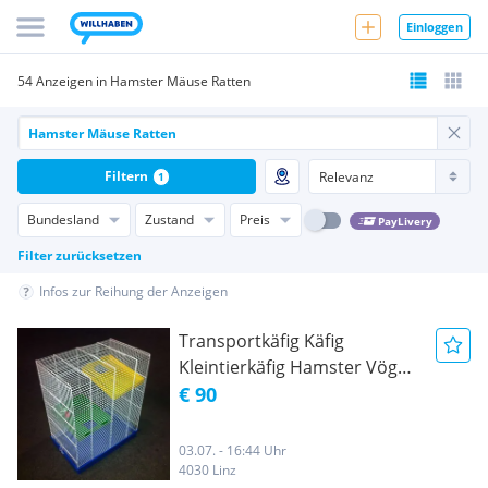
Einloggen
54 Anzeigen in Hamster Mäuse Ratten
Filtern
1
Bundesland
Zustand
Preis
PayLivery
Filter zurücksetzen
Infos zur Reihung der Anzeigen
Transportkäfig Käfig
Kleintierkäfig Hamster Vögel
Ratten Babys Mäuse Maus
€ 90
Ratte Hamster Goldhamster
Teddyhamster
03.07. - 16:44 Uhr
4030 Linz