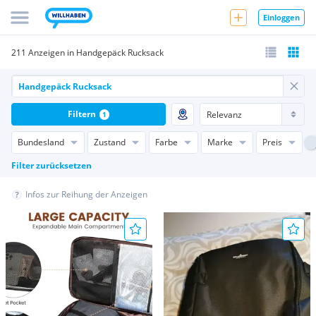
Einloggen
211 Anzeigen in Handgepäck Rucksack
Filtern
1
Bundesland
Zustand
Farbe
Marke
Preis
Filter zurücksetzen
Infos zur Reihung der Anzeigen