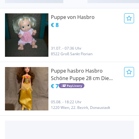
Puppe von Hasbro
€ 8
31.07. - 07:36 Uhr
8522 Groß Sankt Florian
Puppe hasbro Hasbro
Schöne Puppe 28 cm Die
Schöne und das Biest Disney
€ 7
PayLivery
Prinzessin
05.08. - 18:22 Uhr
1220 Wien, 22. Bezirk, Donaustadt