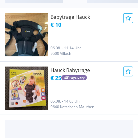
Babytrage Hauck
€ 10
06.08. - 11:14 Uhr
9500 Villach
Hauck Babytrage
€ 25
PayLivery
05.08. - 14:03 Uhr
9640 Kötschach-Mauthen