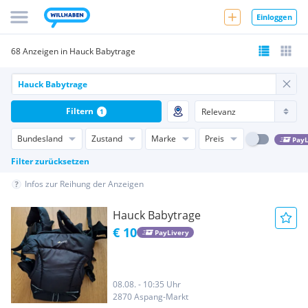
Einloggen
68 Anzeigen in Hauck Babytrage
Filtern
1
Bundesland
Zustand
Marke
Preis
PayL
Filter zurücksetzen
Infos zur Reihung der Anzeigen
Hauck Babytrage
€ 10
PayLivery
08.08. - 10:35 Uhr
2870 Aspang-Markt