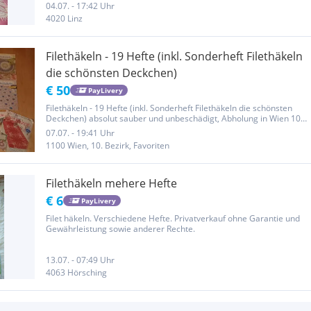
je Heft Auch Versand
04.07. - 17:42 Uhr
4020 Linz
Filethäkeln - 19 Hefte (inkl. Sonderheft Filethäkeln
die schönsten Deckchen)
€ 50
PayLivery
Filethäkeln - 19 Hefte (inkl. Sonderheft Filethäkeln die schönsten
Deckchen) absolut sauber und unbeschädigt, Abholung in Wien 10,
Gußriegelstraße/Troststraße oder 2722 Winzendorf oder Wiener
07.07. - 19:41 Uhr
Neustadt; Versand zuzüglich Postgebühr, bei Kauf von mehreren...
1100 Wien, 10. Bezirk, Favoriten
Filethäkeln mehere Hefte
€ 6
PayLivery
Filet häkeln. Verschiedene Hefte. Privatverkauf ohne Garantie und
Gewährleistung sowie anderer Rechte.
13.07. - 07:49 Uhr
4063 Hörsching