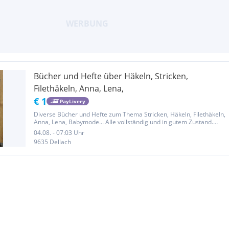
Bücher und Hefte über Häkeln, Stricken,
Filethäkeln, Anna, Lena,
€ 1
PayLivery
Diverse Bücher und Hefte zum Thema Stricken, Häkeln, Filethäkeln,
Anna, Lena, Babymode... Alle vollständig und in gutem Zustand.
Preis befindet sich bei den Bildern. Ab €1. Bei Abnahme von
04.08. - 07:03 Uhr
mehreren Büchern/Heften ist der Preis verhandelbar. Weitere
9635 Dellach
Hefte...