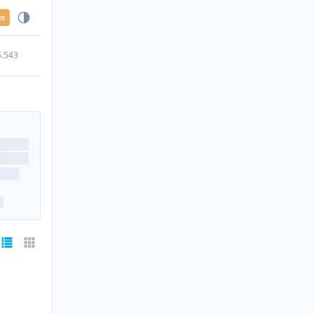
en
5.543