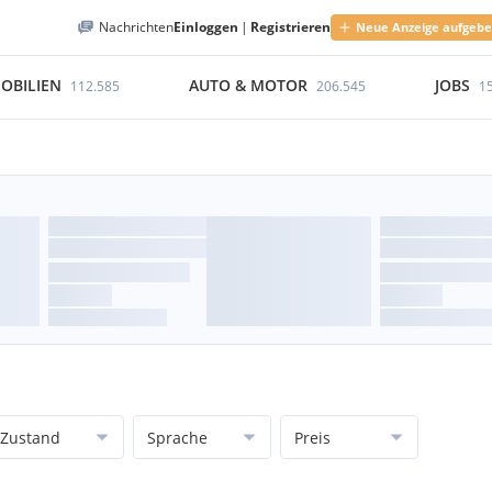
Nachrichten
Einloggen
|
Registrieren
Neue Anzeige aufgeb
OBILIEN
AUTO & MOTOR
JOBS
112.585
206.545
1
Zustand
Sprache
Preis