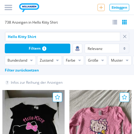
Einloggen
738 Anzeigen in Hello Kitty Shirt
Filtern
1
Bundesland
Zustand
Farbe
Größe
Muster
Filter zurücksetzen
Infos zur Reihung der Anzeigen