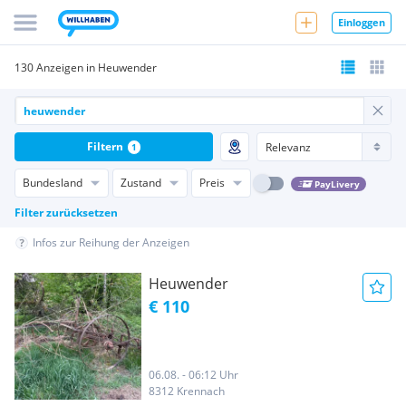
Einloggen
130 Anzeigen in Heuwender
Filtern
1
Bundesland
Zustand
Preis
PayLivery
Filter zurücksetzen
Infos zur Reihung der Anzeigen
Heuwender
€ 110
06.08. - 06:12 Uhr
8312 Krennach