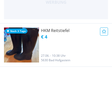
HKM Reitstiefel
Noch 3 Tage
€ 4
27.06. - 10:38 Uhr
5630 Bad Hofgastein