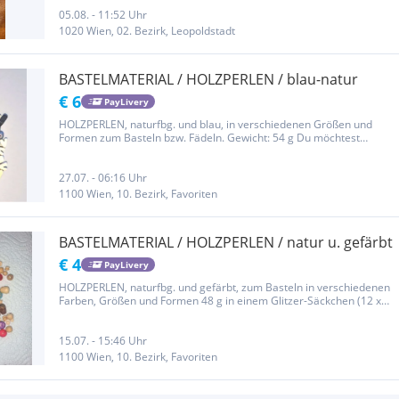
05.08. - 11:52 Uhr
1020 Wien, 02. Bezirk, Leopoldstadt
BASTELMATERIAL / HOLZPERLEN / blau-natur
€ 6
PayLivery
HOLZPERLEN, naturfbg. und blau, in verschiedenen Größen und
Formen zum Basteln bzw. Fädeln. Gewicht: 54 g Du möchtest
PayLivery nicht nutzen? Dann kontaktiere mich bitte für Abholung in
Wien 10., ODER individuelle Versandoptionen € 4,80 innerhalb...
27.07. - 06:16 Uhr
1100 Wien, 10. Bezirk, Favoriten
BASTELMATERIAL / HOLZPERLEN / natur u. gefärbt
€ 4
PayLivery
HOLZPERLEN, naturfbg. und gefärbt, zum Basteln in verschiedenen
Farben, Größen und Formen 48 g in einem Glitzer-Säckchen (12 x
12 cm groß) Du möchtest PayLivery nicht nutzen? Dann kontaktiere
mich bitte für Abholung in Wien 10., ODER individuelle...
15.07. - 15:46 Uhr
1100 Wien, 10. Bezirk, Favoriten