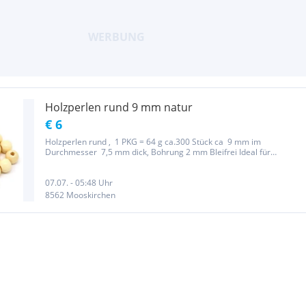
Holzperlen rund 9 mm natur
€ 6
Holzperlen rund , 1 PKG = 64 g ca.300 Stück ca 9 mm im
Durchmesser 7,5 mm dick, Bohrung 2 mm Bleifrei Ideal für
Kindergeburtstagsparty / zum Basteln und Herstellen von Ketten
und Armbändern PORTO 5,-€ Bei Abnahme von 5 Packungen
PORTOFREI...
07.07. - 05:48 Uhr
8562 Mooskirchen