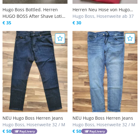
Hugo Boss Bottled. Herren
Herren Neu Hose von Hugo
HUGO BOSS After Shave Lotion
Boss
Hugo Boss, Hosenweite ab 37
50ml. Neu!
€ 35
€ 30
NEU Hugo Boss Herren Jeans
NEU Hugo Boss Herren Jeans
Hugo Boss, Hosenweite 32 / M
Hugo Boss, Hosenweite 32 / M
€ 50
€ 50
PayLivery
PayLivery