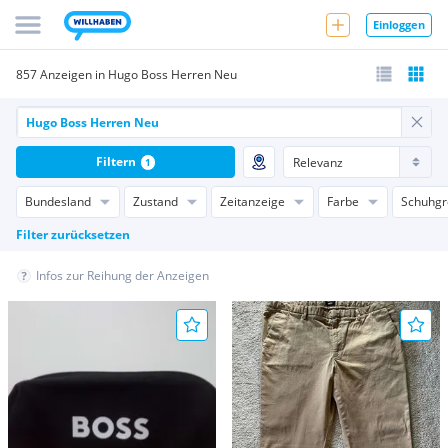
Einloggen
857 Anzeigen in Hugo Boss Herren Neu
Filtern
1
Bundesland
Zustand
Zeitanzeige
Farbe
Schuhgr
Filter zurücksetzen
Infos zur Reihung der Anzeigen