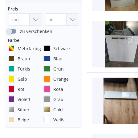
Preis
zu verschenken
Farbe
Mehrfarbig
Schwarz
Braun
Blau
Türkis
Grün
Gelb
Orange
Rot
Rosa
Violett
Grau
Silber
Gold
Beige
Weiß