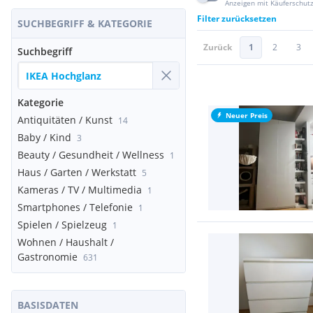
Anzeigen mit Käuferschut
Filter zurücksetzen
SUCHBEGRIFF & KATEGORIE
Zurück
1
2
3
Suchbegriff
Kategorie
Neuer Preis
Antiquitäten / Kunst
14
Baby / Kind
3
Beauty / Gesundheit / Wellness
1
Haus / Garten / Werkstatt
5
Kameras / TV / Multimedia
1
Smartphones / Telefonie
1
Spielen / Spielzeug
1
Wohnen / Haushalt /
Gastronomie
631
BASISDATEN