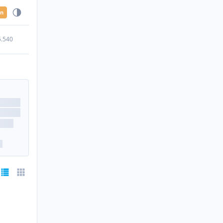
en
5.540