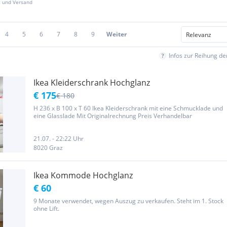
z und Versand
4
5
6
7
8
9
Weiter
Infos zur Reihung d
Ikea Kleiderschrank Hochglanz
€ 175
€ 180
H 236 x B 100 x T 60 Ikea Kleiderschrank mit eine Schmucklade und
eine Glasslade Mit Originalrechnung Preis Verhandelbar
21.07. - 22:22 Uhr
8020 Graz
Ikea Kommode Hochglanz
€ 60
9 Monate verwendet, wegen Auszug zu verkaufen. Steht im 1. Stock
ohne Lift.