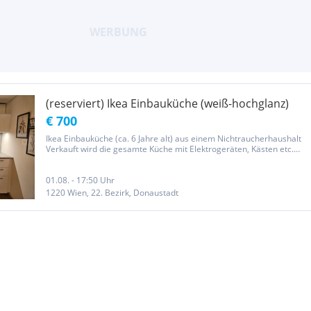
(reserviert) Ikea Einbauküche (weiß-hochglanz)
€ 700
Ikea Einbauküche (ca. 6 Jahre alt) aus einem Nichtraucherhaushalt
Verkauft wird die gesamte Küche mit Elektrogeräten, Kästen etc.
Backofen: Ikea "MATÄLSKARE Geschirrspüler (ca. 45 cm breit): Ikea
"MEDELSTOR Maße: Länge der Arbeitsplatte: 2,14 m Mängel:...
01.08. - 17:50 Uhr
1220 Wien, 22. Bezirk, Donaustadt