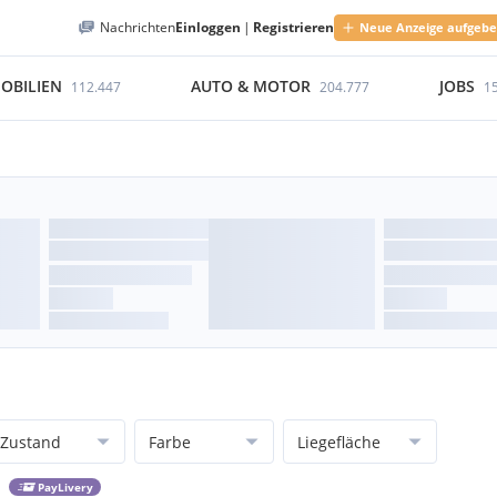
Nachrichten
Einloggen
|
Registrieren
Neue Anzeige aufgeb
OBILIEN
AUTO & MOTOR
JOBS
112.447
204.777
1
Zustand
Farbe
Liegefläche
PayLivery