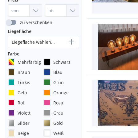
zu verschenken
Liegefläche
Liegefläche wählen...
Farbe
Mehrfarbig
Schwarz
Braun
Blau
Türkis
Grün
Gelb
Orange
Rot
Rosa
Violett
Grau
Silber
Gold
Beige
Weiß