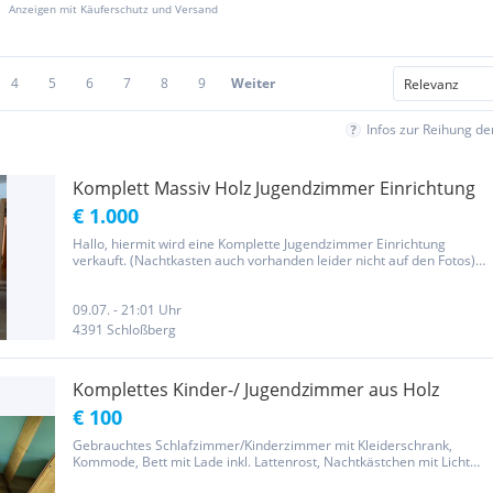
Anzeigen mit Käuferschutz und Versand
4
5
6
7
8
9
Weiter
Infos zur Reihung d
Komplett Massiv Holz Jugendzimmer Einrichtung
€ 1.000
Hallo, hiermit wird eine Komplette Jugendzimmer Einrichtung
verkauft. (Nachtkasten auch vorhanden leider nicht auf den Fotos)
Die Einrichtung ist seit ca. 12 Jahren in unserem Besitz und hat
daher normale Gebrauchsspuren die bei dem ein oder anderem...
09.07. - 21:01 Uhr
4391 Schloßberg
Komplettes Kinder-/ Jugendzimmer aus Holz
€ 100
Gebrauchtes Schlafzimmer/Kinderzimmer mit Kleiderschrank,
Kommode, Bett mit Lade inkl. Lattenrost, Nachtkästchen mit Licht
Wir haben auch ein Matratze jedoch leider mit einem größeren