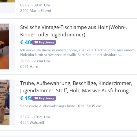
Fleck, kann man gerne dazuhaben wenn man möchte. Aus
Nichtraucher,...
09.07. - 09:41 Uhr
2402 Maria Ellend
Stylische Vintage-Tischlampe aus Holz (Wohn-,
Kinder- oder Jugendzimmer)
€ 40
PayLivery
Ich verkaufe diese wunderschöne, rustikale Tischleuchte aus einem
Holzblock mit schwarzen Metallfüßen. Sie ist ein absoluter
Hingucker und passt perfekt ins Wohnzimmer, als gemütliches Licht
29.06. - 23:44 Uhr
fürs Kinderzimmer oder als coole Deko ins Jugendzimmer. Die...
6971 Hard
Truhe, Aufbewahrung, Beschläge, Kinderzimmer,
Jugendzimmer, Stoff, Holz, Massive Ausführung
€ 15
PayLivery
Sehr coole Aufbewahrungs Kiste . 61×35×35 cm.
13.07. - 10:21 Uhr
4924 Waldzell