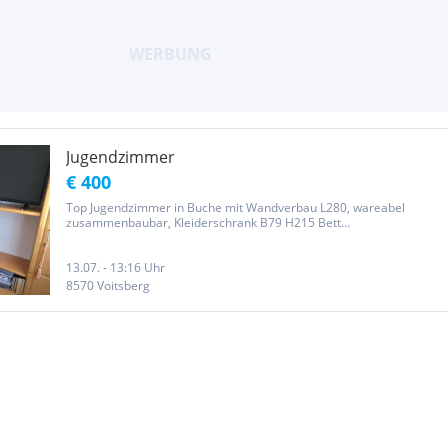
Jugendzimmer
€ 400
Top Jugendzimmer in Buche mit Wandverbau L280, wareabel
zusammenbaubar, Kleiderschrank B79 H215 Bett
Metall&Holz120x210 mit neuwertiger Matratze u. Lattoflex
Lattenrost 120x200 absolut top hochwertige Möbel.
13.07. - 13:16 Uhr
8570 Voitsberg