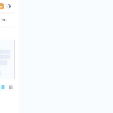
en
5.603