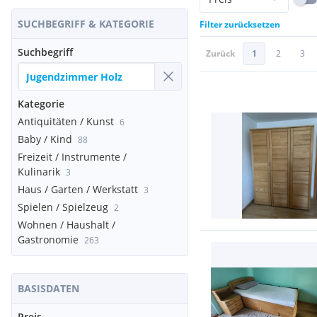
SUCHBEGRIFF & KATEGORIE
Filter zurücksetzen
Suchbegriff
Zurück
1
2
3
Kategorie
Antiquitäten / Kunst
6
Baby / Kind
88
Freizeit / Instrumente /
Kulinarik
3
Haus / Garten / Werkstatt
3
Spielen / Spielzeug
2
Wohnen / Haushalt /
Gastronomie
263
BASISDATEN
Preis