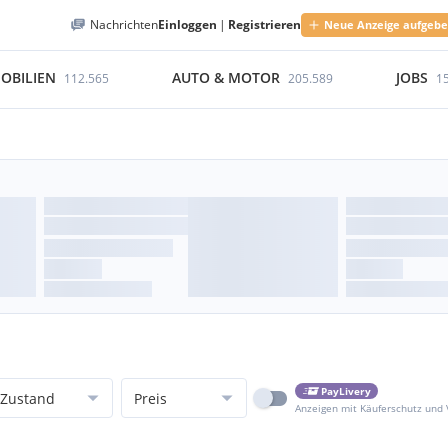
Nachrichten
Einloggen
|
Registrieren
Neue Anzeige aufgeb
OBILIEN
AUTO & MOTOR
JOBS
112.565
205.589
1
PayLivery
Zustand
Preis
Anzeigen mit Käuferschutz und