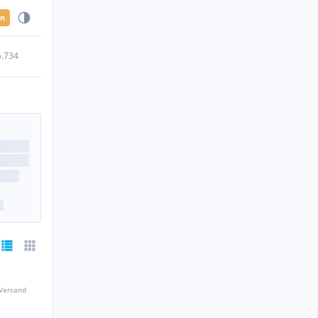
en
5.734
 Versand